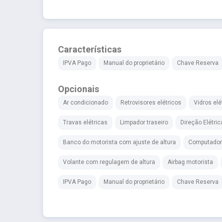
Características
IPVA Pago
Manual do proprietário
Chave Reserva
Opcionais
Ar condicionado
Retrovisores elétricos
Vidros elé
Travas elétricas
Limpador traseiro
Direção Elétric
Banco do motorista com ajuste de altura
Computador
Volante com regulagem de altura
Airbag motorista
IPVA Pago
Manual do proprietário
Chave Reserva