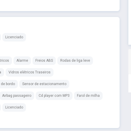
Licenciado
tricos
Alarme
Freios ABS
Rodas de liga leve
a
Vidros elétricos Traseiros
 de bordo
Sensor de estacionamento
Airbag passageiro
Cd player com MP3
Farol de milha
Licenciado