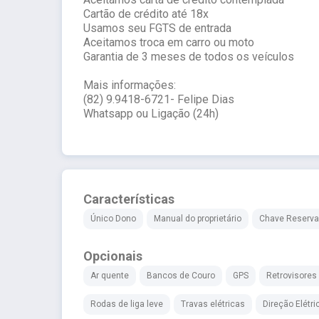
Cartão de crédito até 18x
Usamos seu FGTS de entrada
Aceitamos troca em carro ou moto
Garantia de 3 meses de todos os veículos
Mais informações:
(82) 9.9418-6721- Felipe Dias
Whatsapp ou Ligação (24h)
Características
Único Dono
Manual do proprietário
Chave Reserva
Opcionais
Ar quente
Bancos de Couro
GPS
Retrovisores 
Rodas de liga leve
Travas elétricas
Direção Elétri