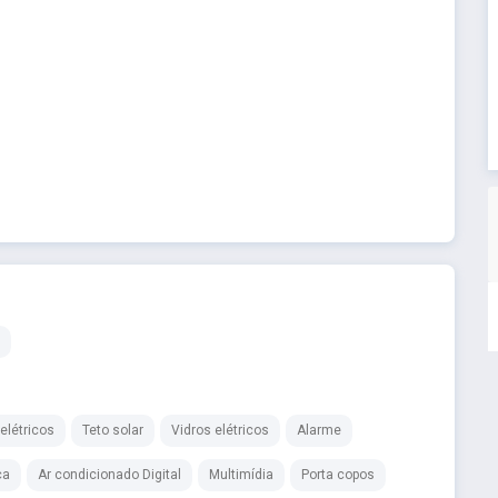
elétricos
Teto solar
Vidros elétricos
Alarme
ca
Ar condicionado Digital
Multimídia
Porta copos