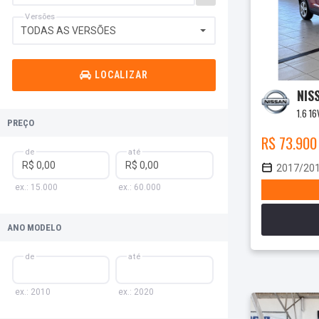
Versões
TODAS AS VERSÕES
LOCALIZAR
NIS
1.6 1
PREÇO
R$ 73.900
de
até
2017/20
ex.: 15.000
ex.: 60.000
ANO MODELO
de
até
ex.: 2010
ex.: 2020