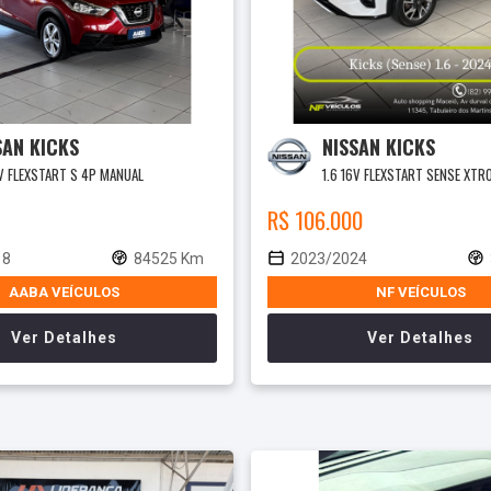
SAN KICKS
NISSAN KICKS
6V FLEXSTART S 4P MANUAL
1.6 16V FLEXSTART SENSE XTR
R$ 106.000
18
84525 Km
2023/2024
AABA VEÍCULOS
NF VEÍCULOS
Ver Detalhes
Ver Detalhes