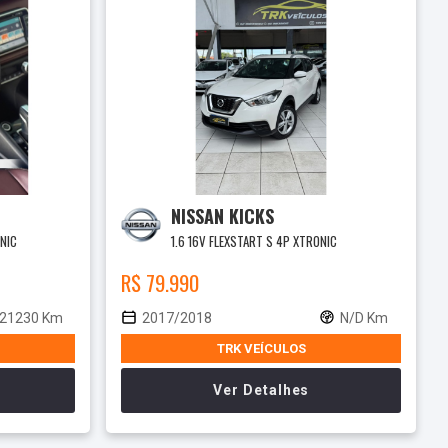
NISSAN KICKS
ONIC
1.6 16V FLEXSTART S 4P XTRONIC
R$ 79.990
21230 Km
2017/2018
N/D Km
TRK VEÍCULOS
Ver Detalhes