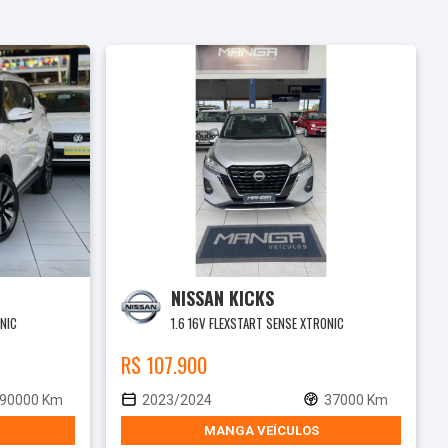
NISSAN KICKS
ONIC
1.6 16V FLEXSTART SENSE XTRONIC
R$ 107.900
90000 Km
2023/2024
37000 Km
MANGA VEÍCULOS