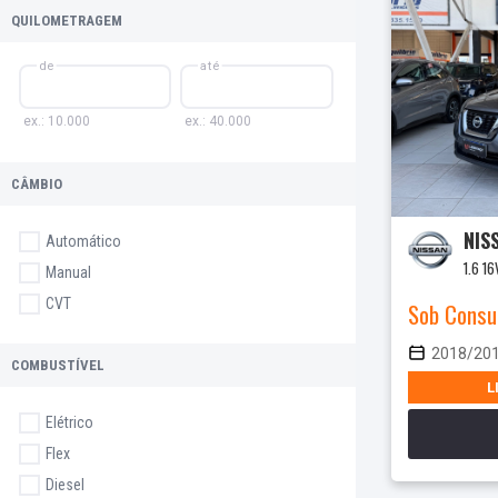
QUILOMETRAGEM
de
até
ex.: 10.000
ex.: 40.000
C­ÂMBIO
NIS
Automático
1.6 1
Manual
CVT
Sob Consu
2018/20
COMBUSTÍ­VEL
L
Elétrico
Flex
Diesel