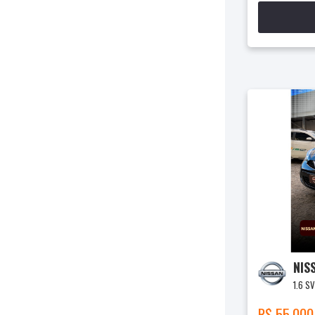
NIS
1.6 S
R$ 55.000