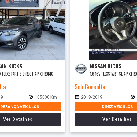
SAN KICKS
NISSAN KICKS
6V FLEXSTART S DIRECT 4P XTRONIC
1.6 16V FLEXSTART SL 4P XTR
lta
Sob Consulta
19
105000 Km
2018/2019
IDERANÇA VEÍCULOS
DINIZ VEÍCULOS
Ver Detalhes
Ver Detalhes