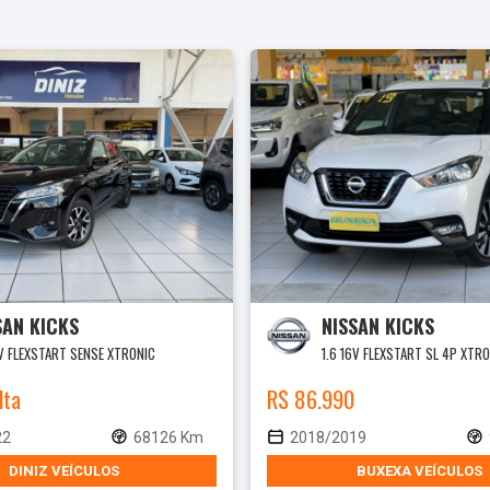
SAN KICKS
NISSAN KICKS
6V FLEXSTART SENSE XTRONIC
1.6 16V FLEXSTART SL 4P XTR
lta
R$ 86.990
22
68126 Km
2018/2019
DINIZ VEÍCULOS
BUXEXA VEÍCULOS