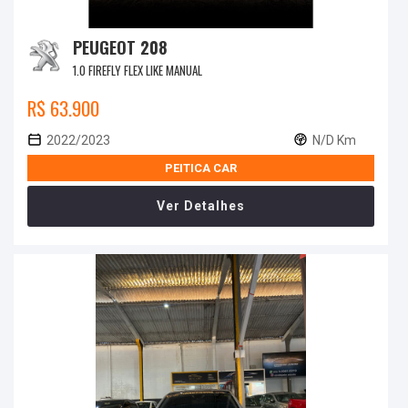
PEUGEOT 208
1.0 FIREFLY FLEX LIKE MANUAL
R$ 63.900
2022/2023
N/D Km
PEITICA CAR
Ver Detalhes